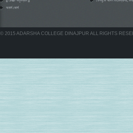
[[ রেজাল্ট অনুসন্ধান ]]
‌ফেসবু‌কে আদর্শ মহা‌বিদ্যালয়, দিন
অনার্স কোর্স
© 2015 ADARSHA COLLEGE DINAJPUR ALL RIGHTS RES