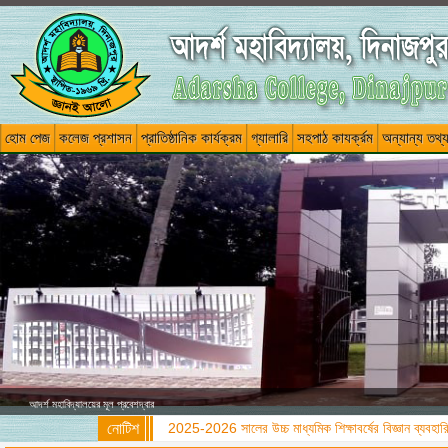
হোম পেজ
কলেজ প্রশাসন
প্রাতিষ্ঠানিক কার্যক্রম
গ্যালারি
সহপাঠ কাযর্ক্রম
অন্যান্য তথ্
আদর্শ মহাবিদ্যালয়ের মূল প্রবেশদ্বার
নোটিশ
2025-2026 সালের উচ্চ মাধ্যমিক শিক্ষাবর্ষের বিজ্ঞান ব্যবহারিক