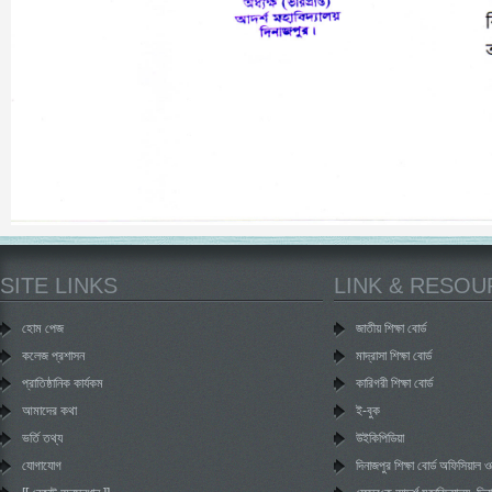
SITE LINKS
LINK & RESO
হোম পেজ
জাতীয় শিক্ষা বোর্ড
কলেজ প্রশাসন
মাদ্রাসা শিক্ষা বোর্ড
প্রাতিষ্ঠানিক কার্যকম
কারিগরী শিক্ষা বোর্ড
আমাদের কথা
ই-বুক
ভর্তি তথ্য
উইকিপিডিয়া
যোগাযোগ
দিনাজপুর শিক্ষা বোর্ড অফিসিয়াল