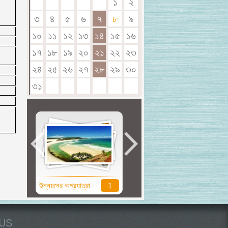
১
২
৩
৪
৫
৬
৭
৮
৯
১০
১১
১২
১৩
১৪
১৫
১৬
১৭
১৮
১৯
২০
২১
২২
২৩
২৪
২৫
২৬
২৭
২৮
২৯
৩০
৩১
উন্নয়নের অগ্রযাত্রা
1
সুবর্ণ জয়ন্তী
0
US