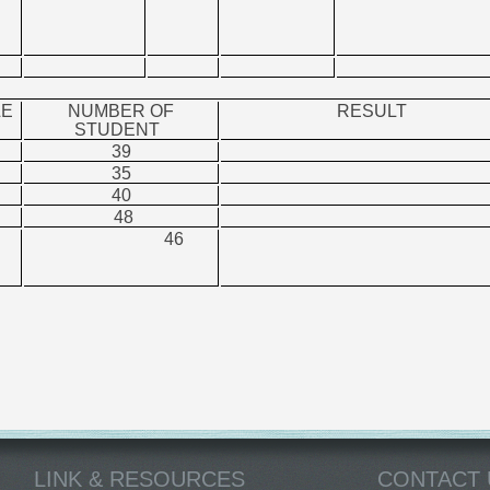
তক)
LE
NUMBER OF
RESULT
STUDENT
39
35
40
48
46
LINK & RESOURCES
CONTACT 