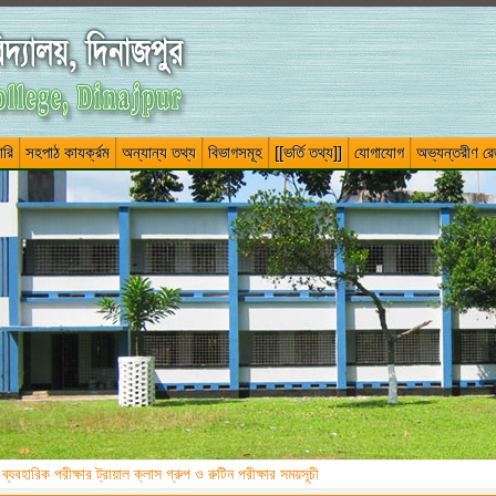
ারি
সহপাঠ কাযর্ক্রম
অন্যান্য তথ্য
বিভাগসমূহ
[[ভর্তি তথ্য]]
যোগাযোগ
অভ্যন্তরীণ রেজ
্যবহারিক পরীক্ষার ট্রায়াল ক্লাস গ্রুপ ও রুটিন পরীক্ষার সময়সূচী