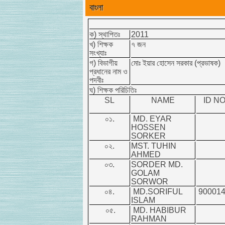
বাংলা
ক) স্থাপিতঃ
2011
খ) শিক্ষক
৭ জন
সংখ্যাঃ
গ) বিভাগীয়
মোঃ ইয়ার হোসেন সরকার (প্রভাষক)
প্রধানের নাম ও
পদবীঃ
ঘ) শিক্ষক পরিচিতিঃ
SL
NAME
ID NO
০১.
MD. EYAR
HOSSEN
SORKER
০২.
MST. TUHIN
AHMED
০৩.
SORDER MD.
GOLAM
SORWOR
০৪.
MD.SORIFUL
900014
ISLAM
০৫.
MD. HABIBUR
RAHMAN