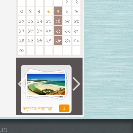
১
২
৩
৪
৫
৬
৭
৮
৯
১০
১১
১২
১৩
১৪
১৫
১৬
১৭
১৮
১৯
২০
২১
২২
২৩
২৪
২৫
২৬
২৭
২৮
২৯
৩০
৩১
উন্নয়নের অগ্রযাত্রা
1
সুবর্ণ জয়ন্তী
0
US