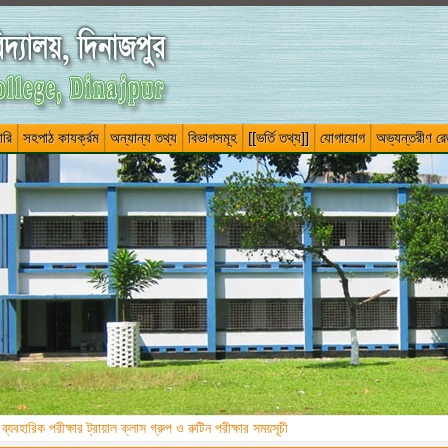
ারি
সহপাঠ কাযর্ক্রম
অন্যান্য তথ্য
বিভাগসমূহ
[[ভর্তি তথ্য]]
যোগাযোগ
অভ্যন্তরীণ রেজ
্যবহারিক পরীক্ষার ট্রায়াল ক্লাস গ্রুপ ও রুটিন পরীক্ষার সময়সূচী