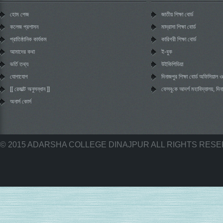
হোম পেজ
জাতীয় শিক্ষা বোর্ড
কলেজ প্রশাসন
মাদ্রাসা শিক্ষা বোর্ড
প্রাতিষ্ঠানিক কার্যকম
কারিগরী শিক্ষা বোর্ড
আমাদের কথা
ই-বুক
ভর্তি তথ্য
উইকিপিডিয়া
যোগাযোগ
দিনাজপুর শিক্ষা বোর্ড অফিসিয়াল
[[ রেজাল্ট অনুসন্ধান ]]
‌ফেসবু‌কে আদর্শ মহা‌বিদ্যালয়, দিন
অনার্স কোর্স
© 2015 ADARSHA COLLEGE DINAJPUR ALL RIGHTS RES