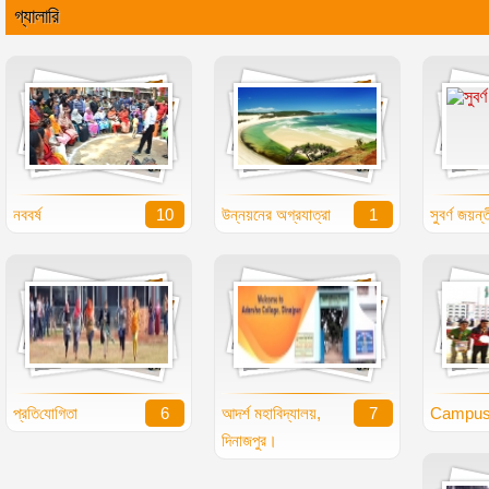
গ্যালারি
নববর্ষ
10
উন্নয়নের অগ্রযাত্রা
1
সুবর্ণ জয়ন্
প্র‌তি‌যো‌গিতা
6
আদর্শ মহাবিদ্যালয়,
7
Campu
দিনাজপুর।