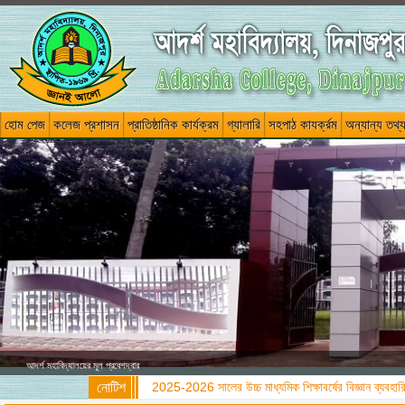
হোম পেজ
কলেজ প্রশাসন
প্রাতিষ্ঠানিক কার্যক্রম
গ্যালারি
সহপাঠ কাযর্ক্রম
অন্যান্য তথ্
আদর্শ মহাবিদ্যালয়ের মূল প্রবেশদ্বার
নোটিশ
2025-2026 সালের উচ্চ মাধ্যমিক শিক্ষাবর্ষের বিজ্ঞান ব্যবহারিক