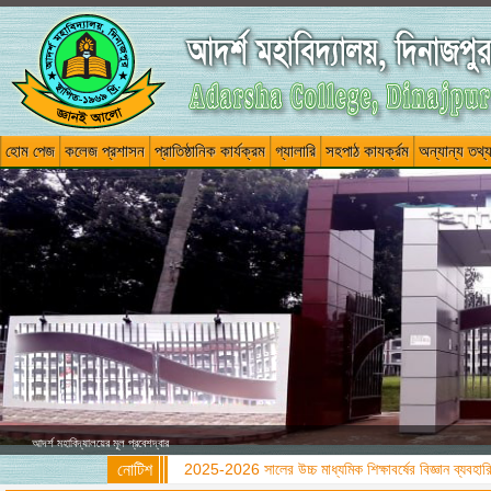
হোম পেজ
কলেজ প্রশাসন
প্রাতিষ্ঠানিক কার্যক্রম
গ্যালারি
সহপাঠ কাযর্ক্রম
অন্যান্য তথ্
আদর্শ মহাবিদ্যালয়ের মূল প্রবেশদ্বার
নোটিশ
2025-2026 সালের উচ্চ মাধ্যমিক শিক্ষাবর্ষের বিজ্ঞান ব্যবহারিক