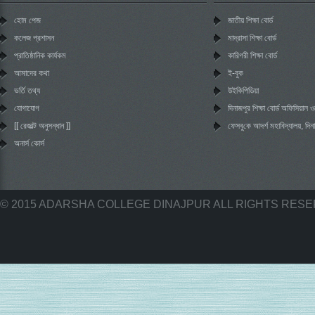
হোম পেজ
জাতীয় শিক্ষা বোর্ড
কলেজ প্রশাসন
মাদ্রাসা শিক্ষা বোর্ড
প্রাতিষ্ঠানিক কার্যকম
কারিগরী শিক্ষা বোর্ড
আমাদের কথা
ই-বুক
ভর্তি তথ্য
উইকিপিডিয়া
যোগাযোগ
দিনাজপুর শিক্ষা বোর্ড অফিসিয়াল
[[ রেজাল্ট অনুসন্ধান ]]
‌ফেসবু‌কে আদর্শ মহা‌বিদ্যালয়, দিন
অনার্স কোর্স
© 2015 ADARSHA COLLEGE DINAJPUR ALL RIGHTS RES