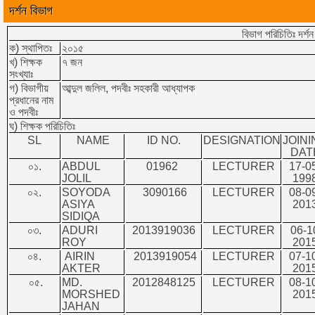
দর্শন বিভাগ
বিভাগ পরিচিতিঃ দর্শ
ক) স্থাপিতঃ
২০১৫
খ) শিক্ষক
৭ জন
সংখ্যাঃ
গ) বিভাগীয়
আব্দুল জলিল, পদবীঃ সহকারী আধ্যাপক
প্রধানের নাম
ও পদবীঃ
ঘ) শিক্ষক পরিচিতিঃ
SL
NAME
ID NO.
DESIGNATION
JOINI
DAT
০১.
ABDUL
01962
LECTURER
17-0
JOLIL
199
০২.
SOYODA
3090166
LECTURER
08-0
ASIYA
201
SIDIQA
০৩.
ADURI
2013919036
LECTURER
06-1
ROY
201
০৪.
AIRIN
2013919054
LECTURER
07-1
AKTER
201
০৫.
MD.
2012848125
LECTURER
08-1
MORSHED
201
JAHAN