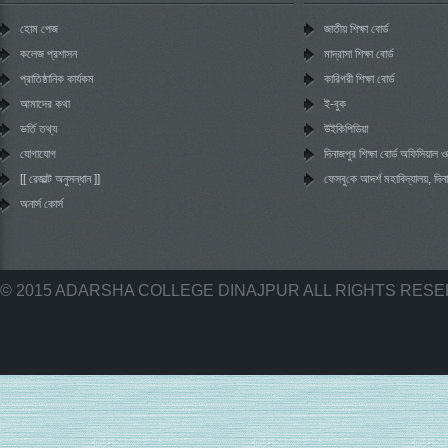
হোম পেজ
জাতীয় শিক্ষা বোর্ড
কলেজ প্রশাসন
মাদ্রাসা শিক্ষা বোর্ড
প্রাতিষ্ঠানিক কার্যকম
কারিগরী শিক্ষা বোর্ড
আমাদের কথা
ই-বুক
ভর্তি তথ্য
উইকিপিডিয়া
যোগাযোগ
দিনাজপুর শিক্ষা বোর্ড অফিসিয়াল
[[ রেজাল্ট অনুসন্ধান ]]
‌ফেসবু‌কে আদর্শ মহা‌বিদ্যালয়, দিন
অনার্স কোর্স
© 2015 ADARSHA COLLEGE DINAJPUR ALL RIGHTS RES