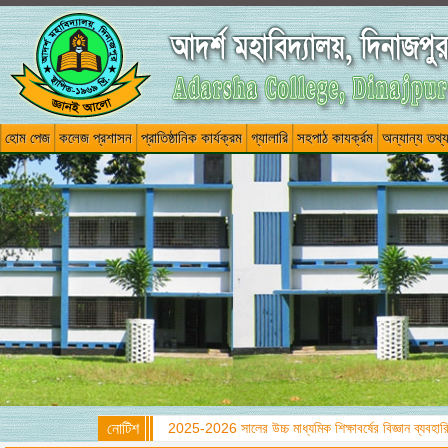
হোম পেজ
কলেজ প্রশাসন
প্রাতিষ্ঠানিক কার্যক্রম
গ্যালারি
সহপাঠ কাযর্ক্রম
অন্যান্য তথ্
নোটিশ
2025-2026 সালের উচ্চ মাধ্যমিক শিক্ষাবর্ষের বিজ্ঞান ব্যবহারিক