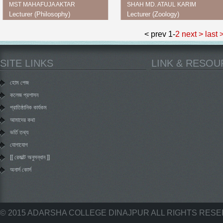
MST MAHAFUJA AKTAR
SHAH MD. ATAUL KARIM
Lecturer (Philosophy)
Lecturer (Zoology)
< prev
1
-
2
next >
last 
SITE LINKS
LINK & RESO
হোম পেজ
কলেজ প্রশাসন
প্রাতিষ্ঠানিক কার্যকম
আমাদের কথা
ভর্তি তথ্য
যোগাযোগ
[[ রেজাল্ট অনুসন্ধান ]]
অনার্স কোর্স
© 2015 ADARSHA COLLEGE DINAJPUR ALL RIGHTS RES