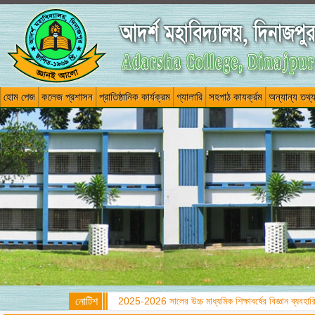
হোম পেজ
কলেজ প্রশাসন
প্রাতিষ্ঠানিক কার্যক্রম
গ্যালারি
সহপাঠ কাযর্ক্রম
অন্যান্য তথ্
নোটিশ
2025-2026 সালের উচ্চ মাধ্যমিক শিক্ষাবর্ষের বিজ্ঞান ব্যবহারিক