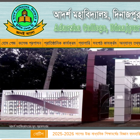
হোম পেজ
কলেজ প্রশাসন
প্রাতিষ্ঠানিক কার্যক্রম
গ্যালারি
সহপাঠ কাযর্ক্রম
অন্যান্য তথ্
আদর্শ মহাবিদ্যালয়ের মূল প্রবেশদ্বার
নোটিশ
2025-2026 সালের উচ্চ মাধ্যমিক শিক্ষাবর্ষের বিজ্ঞান ব্যবহারিক