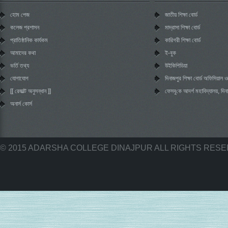
হোম পেজ
জাতীয় শিক্ষা বোর্ড
কলেজ প্রশাসন
মাদ্রাসা শিক্ষা বোর্ড
প্রাতিষ্ঠানিক কার্যকম
কারিগরী শিক্ষা বোর্ড
আমাদের কথা
ই-বুক
ভর্তি তথ্য
উইকিপিডিয়া
যোগাযোগ
দিনাজপুর শিক্ষা বোর্ড অফিসিয়াল
[[ রেজাল্ট অনুসন্ধান ]]
‌ফেসবু‌কে আদর্শ মহা‌বিদ্যালয়, দিন
অনার্স কোর্স
© 2015 ADARSHA COLLEGE DINAJPUR ALL RIGHTS RES