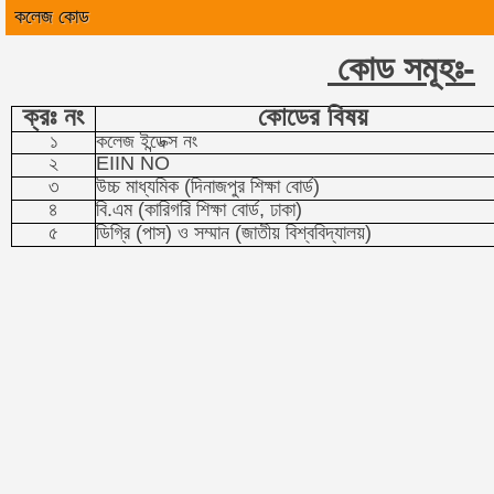
কলেজ কোড
কোড সমূহঃ-
ক্রঃ নং
কোডের বিষয়
১
কলেজ ইন্ডেক্স নং
২
EIIN NO
৩
উচ্চ মাধ্যমিক (দিনাজপুর শিক্ষা বোর্ড)
৪
বি.এম (কারিগরি শিক্ষা বোর্ড, ঢাকা)
৫
ডিগ্রি (পাস) ও সম্মান (জাতীয় বিশ্ববিদ্যালয়)