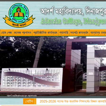
হোম পেজ
কলেজ প্রশাসন
প্রাতিষ্ঠানিক কার্যক্রম
গ্যালারি
সহপাঠ কাযর্ক্রম
অন্যান্য তথ্
আদর্শ মহাবিদ্যালয়ের মূল প্রবেশদ্বার
নোটিশ
2025-2026 সালের উচ্চ মাধ্যমিক শিক্ষাবর্ষের বিজ্ঞান ব্যবহারিক