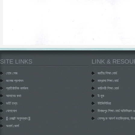
SITE LINKS
LINK & RESO
হোম পেজ
জাতীয় শিক্ষা বোর্ড
কলেজ প্রশাসন
মাদ্রাসা শিক্ষা বোর্ড
প্রাতিষ্ঠানিক কার্যকম
কারিগরী শিক্ষা বোর্ড
আমাদের কথা
ই-বুক
ভর্তি তথ্য
উইকিপিডিয়া
যোগাযোগ
দিনাজপুর শিক্ষা বোর্ড অফিসিয়াল
[[ রেজাল্ট অনুসন্ধান ]]
‌ফেসবু‌কে আদর্শ মহা‌বিদ্যালয়, দিন
অনার্স কোর্স