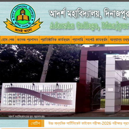
হোম পেজ
কলেজ প্রশাসন
প্রাতিষ্ঠানিক কার্যক্রম
গ্যালারি
সহপাঠ কাযর্ক্রম
অন্যান্য তথ্
আদর্শ মহাবিদ্যালয়ের মূল প্রবেশদ্বার
নোটিশ
উচ্চ মাধ্যমিক সার্টিফিকেট ফাইনাল পরীক্ষা-2026 পরীক্ষার 