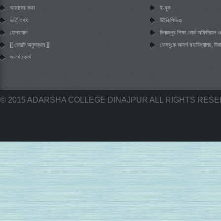
আমাদের কথা
ই-বুক
ভর্তি তথ্য
উইকিপিডিয়া
যোগাযোগ
দিনাজপুর শিক্ষা বোর্ড অফিসিয়াল
[[ রেজাল্ট অনুসন্ধান ]]
‌ফেসবু‌কে আদর্শ মহা‌বিদ্যালয়, দিন
অনার্স কোর্স
© 2015 ADARSHA COLLEGE DINAJPUR ALL RIGHTS RES